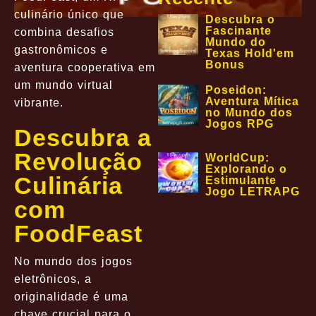
culinário único que
Descubra o
Fascinante
combina desafios
Mundo do
gastronômicos e
Texas Hold'em
Bonus
aventura cooperativa em
um mundo virtual
Poseidon:
Aventura Mítica
vibrante.
no Mundo dos
Jogos RPG
Descubra a
Revolução
WorldCup:
Explorando o
Culinária
Estimulante
Jogo LETRAPG
com
FoodFeast
No mundo dos jogos
eletrônicos, a
originalidade é uma
chave crucial para o