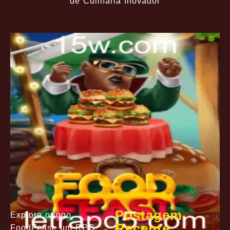
de Culinária Inovador
Postagem
Explore o jogo
Recente
FoodFeast, um RPG