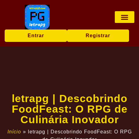
Jogos de tabu
Cassino ao vi
Jogos de loteria
Eventos exc
Notícias da 
Entrar
Registrar
letrapg | Descobrindo
FoodFeast: O RPG de
Culinária Inovador
Início
»
letrapg | Descobrindo FoodFeast: O RPG